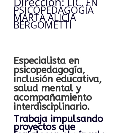
Dirección:
LIC. EN
PSICOPEDAGOGÍA
MARTA ALICIA
BERGOMETTI
Especialista en
psicopedagogía,
inclusión educativa,
salud mental y
acompañamiento
interdisciplinario.
Trabaja impulsando
proyectos que